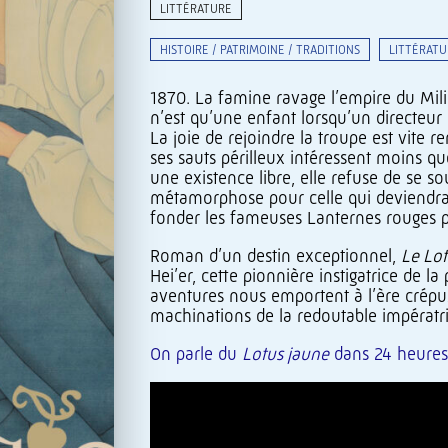
LITTÉRATURE
HISTOIRE / PATRIMOINE / TRADITIONS
LITTÉRATU
1870. La famine ravage l’empire du Milie
n’est qu’une enfant lorsqu’un directeur
La joie de rejoindre la troupe est vite re
ses sauts périlleux intéressent moins q
une existence libre, elle refuse de se so
métamorphose pour celle qui deviendra 
fonder les fameuses Lanternes rouges p
Roman d’un destin exceptionnel,
Le Lot
Hei’er, cette pionnière instigatrice de 
aventures nous emportent à l’ère crépu
machinations de la redoutable impératri
On parle du
Lotus jaune
dans
24 heures