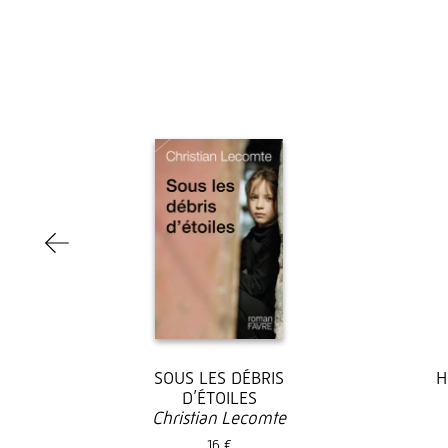
SOUS LES DÉBRIS
H
oy
D’ÉTOILES
Christian Lecomte
16 €