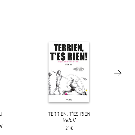
U
TERRIEN, T’ES RIEN
Valott
t
21 €