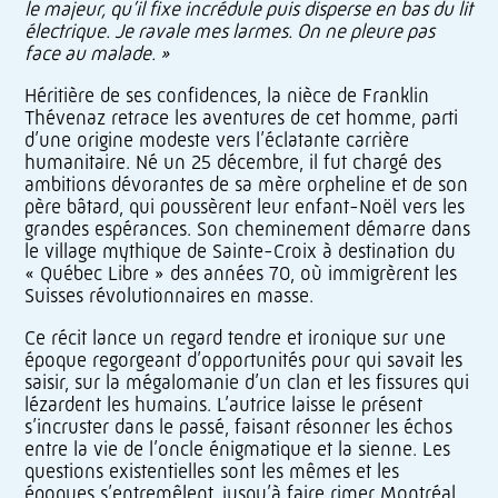
le majeur, qu’il fixe incrédule puis disperse en bas du lit
électrique. Je ravale mes larmes. On ne pleure pas
face au malade. »
Héritière de ses confidences, la nièce de Franklin
Thévenaz retrace les aventures de cet homme, parti
d’une origine modeste vers l’éclatante carrière
humanitaire. Né un 25 décembre, il fut chargé des
ambitions dévorantes de sa mère orpheline et de son
père bâtard, qui poussèrent leur enfant-Noël vers les
grandes espérances. Son cheminement démarre dans
le village mythique de Sainte-Croix à destination du
« Québec Libre » des années 70, où immigrèrent les
Suisses révolutionnaires en masse.
Ce récit lance un regard tendre et ironique sur une
époque regorgeant d’opportunités pour qui savait les
saisir, sur la mégalomanie d’un clan et les fissures qui
lézardent les humains. L’autrice laisse le présent
s’incruster dans le passé, faisant résonner les échos
entre la vie de l’oncle énigmatique et la sienne. Les
questions existentielles sont les mêmes et les
époques s’entremêlent, jusqu’à faire rimer Montréal