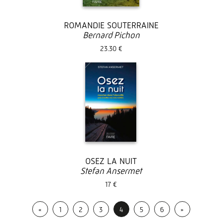
ROMANDIE SOUTERRAINE
Bernard Pichon
23.30 €
OSEZ LA NUIT
Stefan Ansermet
17 €
«
1
2
3
4
5
6
»