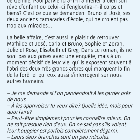
de Gentile, Paul parviendra-t-il à mener à bien son
rêve d’enfant ou celui-ci l’engloutira-t-il corps et
biens? C’est ce que se demandent Bruno et José, ses
deux anciens camarades d’école, qui ne croient pas
trop aux miracles…
La belle affaire, c’est aussi le plaisir de retrouver
Mathilde et José, Carla et Bruno, Sophie et Zoran,
Julie et Rosa, Elisabeth et Greg. Dans ce roman, ils ne
sont pas aux prises avec une enquête, mais à un
moment décisif de leur vie, qu’ils exposent souvent à
l’abri des deux très grands arbres qui marquent la fin
de la forêt et qui eux aussi s’interrogent sur nous
autres humains.
– Je me demande si l’on parviendrait à les garder près
de nous.
– À les apprivoiser tu veux dire? Quelle idée, mais pour
quoi faire?
– Peut-être simplement pour les connaître mieux. On
ne sait presque rien d’eux. On ne sait pas s’ils voient,
leur houppier est parfois complètement dégarni.
– Leurs deux branches sont un peu ridicules.