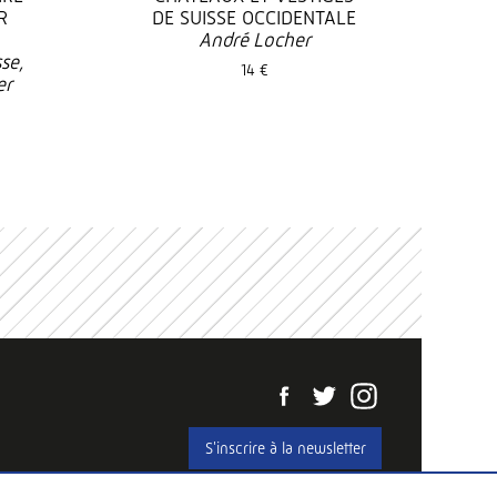
R
DE SUISSE OCCIDENTALE
André Locher
se,
14 €
er
S'inscrire à la newsletter
Web development
Hawaii Interactive