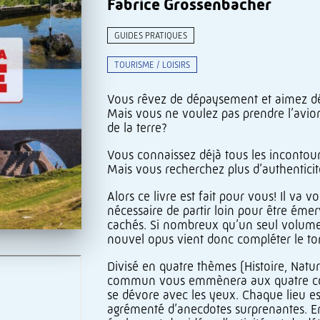
Fabrice Grossenbacher
GUIDES PRATIQUES
TOURISME / LOISIRS
Vous rêvez de dépaysement et aimez dén
Mais vous ne voulez pas prendre l’avion
de la terre?
Vous connaissez déjà tous les incontour
Mais vous recherchez plus d’authenticit
Alors ce livre est fait pour vous! Il va 
nécessaire de partir loin pour être émerv
cachés. Si nombreux qu’un seul volume n
nouvel opus vient donc compléter le to
Divisé en quatre thèmes (Histoire, Natur
commun vous emmènera aux quatre coins 
se dévore avec les yeux. Chaque lieu est
agrémenté d’anecdotes surprenantes. En p