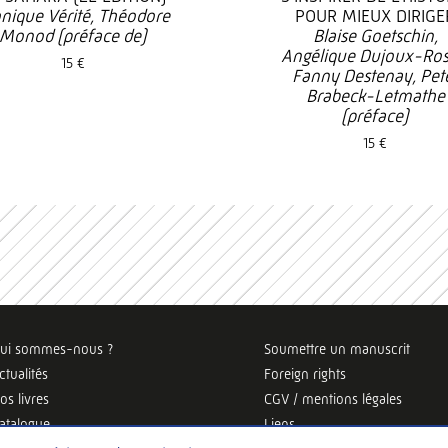
nique Vérité, Théodore
POUR MIEUX DIRIGE
Monod (préface de)
Blaise Goetschin,
Angélique Dujoux-Ros
15 €
Fanny Destenay, Pet
Brabeck-Letmathe
(préface)
15 €
ui sommes-nous ?
Soumettre un manuscrit
ctualités
Foreign rights
os livres
CGV / mentions légales
atalogue
Liens