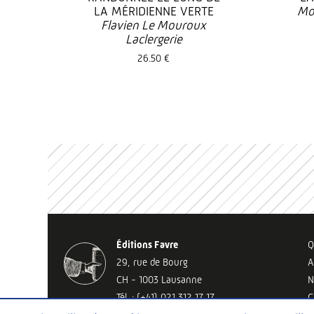
LA MÉRIDIENNE VERTE
Mo
Flavien Le Mouroux
Laclergerie
26.50 €
Éditions Favre
Q
29, rue de Bourg
A
CH - 1003 Lausanne
N
Tél. : (+41) 021 312 17 17
C