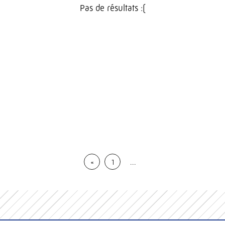
Pas de résultats :(
«
1
…