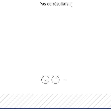
Pas de résultats :(
«
1
…