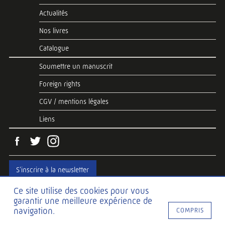
Actualités
Nos livres
Catalogue
Soumettre un manuscrit
Foreign rights
CGV / mentions légales
Liens
S'inscrire à la newsletter
Ce site utilise des cookies pour vous
garantir une meilleure expérience de
Web development
Hawaii Interactive
navigation.
COMPRIS
Web design
SDJ-DESIGN