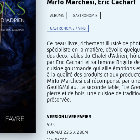
Mirto Marchesi, Eric Cachart
ALBUMS
GASTRONOMIE
GASTRONOMIE / VINS
Ce beau livre, richement illustré de pho
spécialiste en la matière, dévoile quel
des deux tables du Chalet d’Adrien, hôte
par Eric Cachart et sa femme Brigitte d
cuisine gourmande qui allie émotions et 
à la qualité des produits et aux producte
Mirto Marchesi est récompensé par une 
Gault&Millau. La seconde table, “Le Gre
pierre et de bois, une cuisine de traditi
préservée.
VERSION LIVRE PAPIER
49 €
FORMAT 22.5 X 28CM