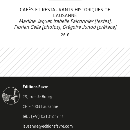
CAFÉS ET RESTAURANTS HISTORIQUES DE
LAUSANNE
Martine Jaquet, Isabelle Falconnier (textes),
Florian Cella (photos), Grégoire Junod (préface)
26 €
Éditions Favre
29, rue de Bourg
CH - 1003 Lausanne
Tél. : (+41) 021 312 17 17
lausanne@editionsfavre.com