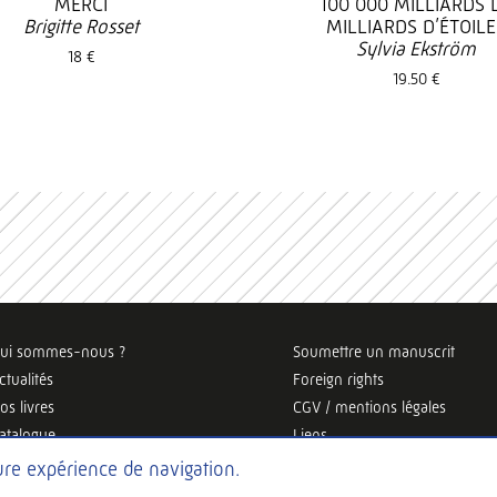
MERCI
100 000 MILLIARDS 
Brigitte Rosset
MILLIARDS D’ÉTOILE
Sylvia Ekström
18 €
19.50 €
ui sommes-nous ?
Soumettre un manuscrit
ctualités
Foreign rights
os livres
CGV / mentions légales
atalogue
Liens
eure expérience de navigation.