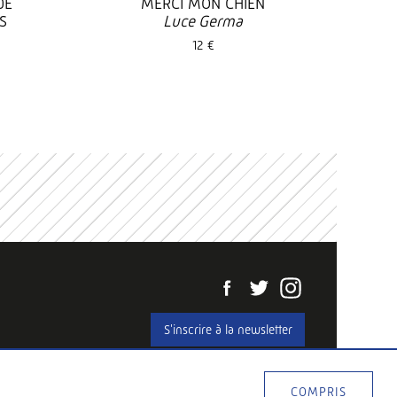
DE
MERCI MON CHIEN
S
Luce Germa
12 €
S'inscrire à la newsletter
Web development
Hawaii Interactive
Web design
SDJ-DESIGN
COMPRIS