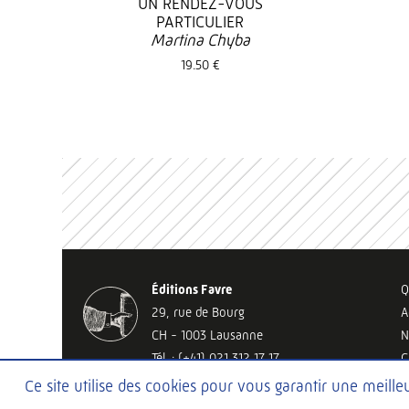
UN RENDEZ-VOUS
PARTICULIER
Martina Chyba
19.50 €
Éditions Favre
Q
29, rue de Bourg
A
CH - 1003 Lausanne
N
Tél. : (+41) 021 312 17 17
C
lausanne@editionsfavre.com
Ce site utilise des cookies pour vous garantir une meill