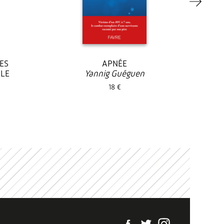
ES
APNÉE
ALE
Yannig Guéguen
18 €