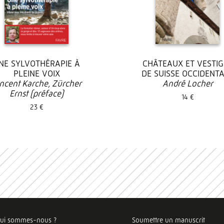
NE SYLVOTHÉRAPIE À
CHÂTEAUX ET VESTIG
PLEINE VOIX
DE SUISSE OCCIDENT
ncent Karche, Zürcher
André Locher
Ernst (préface)
14 €
23 €
ui sommes-nous ?
Soumettre un manuscrit