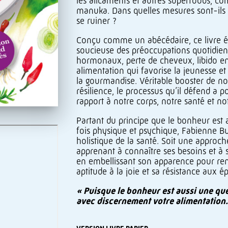
les alicaments et autres superfoods, com
manuka. Dans quelles mesures sont-ils
se ruiner ?
Conçu comme un abécédaire, ce livre éc
soucieuse des préoccupations quotidie
hormonaux, perte de cheveux, libido en
alimentation qui favorise la jeunesse et
la gourmandise. Véritable booster de n
résilience, le processus qu’il défend a p
rapport à notre corps, notre santé et no
Partant du principe que le bonheur est 
fois physique et psychique, Fabienne Bu
holistique de la santé. Soit une approch
apprenant à connaître ses besoins et à s
en embellissant son apparence pour ren
aptitude à la joie et sa résistance aux é
« Puisque le bonheur est aussi une que
avec discernement votre alimentation