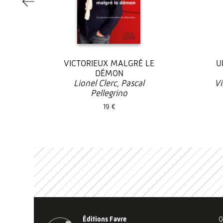
NE
VICTORIEUX MALGRÉ LE
U
DÉMON
e
Lionel Clerc, Pascal
Vi
Pellegrino
19 €
Éditions Favre
Q