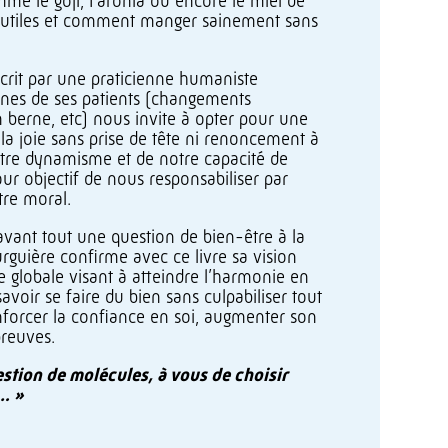
me le goji, I’aronia ou encore le miel de
 utiles et comment manger sainement sans
rit par une praticienne humaniste
nnes de ses patients (changements
 berne, etc) nous invite à opter pour une
 la joie sans prise de tête ni renoncement à
otre dynamisme et de notre capacité de
our objectif de nous responsabiliser par
tre moral.
avant tout une question de bien-être à la
rguière confirme avec ce livre sa vision
e globale visant à atteindre l’harmonie en
avoir se faire du bien sans culpabiliser tout
forcer la confiance en soi, augmenter son
preuves.
stion de molécules, à vous de choisir
… »