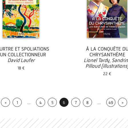
URTRE ET SPOLIATIONS
À LA CONQUÊTE D
’UN COLLECTIONNEUR
CHRYSANTHÈME
David Laufer
Lionel Tardy, Sandri
Pilloud (illustrations
18 €
22 €
«
1
…
4
5
6
7
8
…
49
»