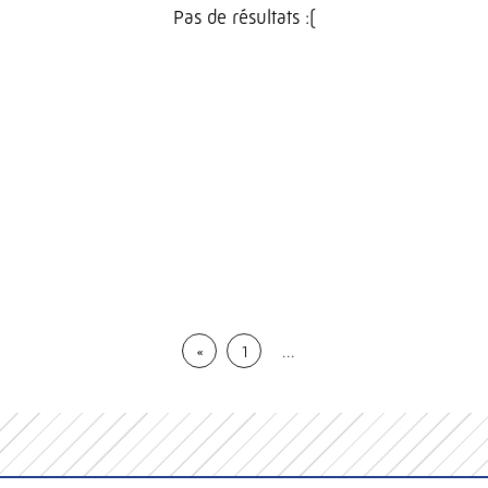
Pas de résultats :(
«
1
…