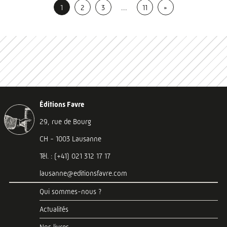
1
2
3
…
11
»
Éditions Favre
29, rue de Bourg
CH - 1003 Lausanne
Tél. : (+41) 021 312 17 17
lausanne@editionsfavre.com
Qui sommes-nous ?
Actualités
Nos livres