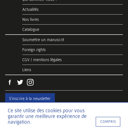
Actualités
Nos livres
Catalogue
Soumettre un manuscrit
Foreign rights
CGV / mentions légales
Liens
S'inscrire à la newsletter
Ce site utilise des cookies pour vous
garantir une meilleure expérience de
Web development
Hawaii Interactive
navigation.
COMPRIS
Web design
SDJ-DESIGN