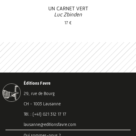
UN CARNET VERT
Luc Zbinden
17 €
Éditions Favre
29, rue de Bourg
CH - 1003 Lausanne
Tél. : (+41) 021 312 17 17
lausanne@editionsfavre.com
Qui sommes-nous ?