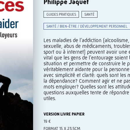
Philippe Jaquet
GUIDES PRATIQUES
SANTÉ
SANTÉ / BIEN-ÊTRE / DÉVELOPPEMENT PERSONNEL
Les maladies de l’addiction (alcoolisme
sexuelle, abus de médicaments, troubles
sport ou à internet) peuvent avoir une 
vital que les gens de l’entourage soient
situation et permettre de construire le
véritablement aidante pour la personne a
avec simplicité et clarté: quels sont l
la dépendance? Comment agir et ne pas 
mots employer? Quelles sont les attitu
questions auxquelles tente de répondre 
utiles.
VERSION LIVRE PAPIER
19 €
FORMAT 15 X 23.5CM