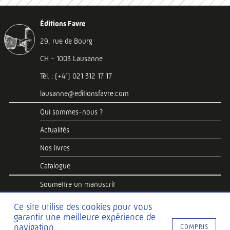
Éditions Favre
29, rue de Bourg
CH - 1003 Lausanne
Tél. : (+41) 021 312 17 17
lausanne@editionsfavre.com
Qui sommes-nous ?
Actualités
Nos livres
Catalogue
Soumettre un manuscrit
Foreign rights
Ce site utilise des cookies pour vous
garantir une meilleure expérience de
CGV / mentions légales
navigation.
COMPRIS